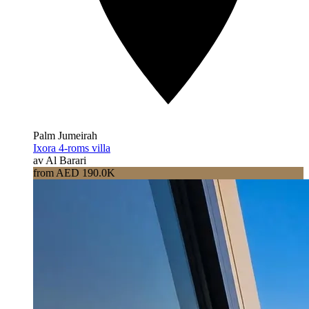
Palm Jumeirah
Ixora 4-roms villa
av Al Barari
from AED 190.0K