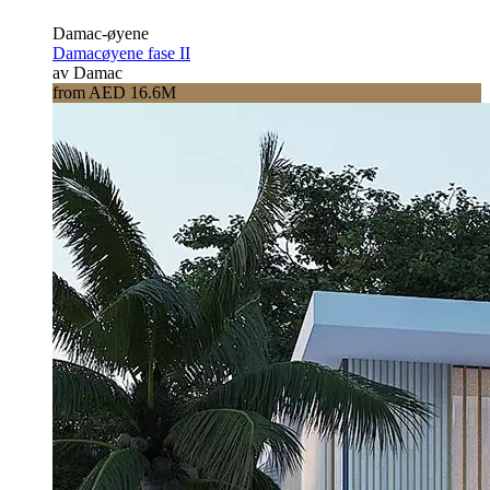
Damac-øyene
Damacøyene fase II
av Damac
from AED 16.6M