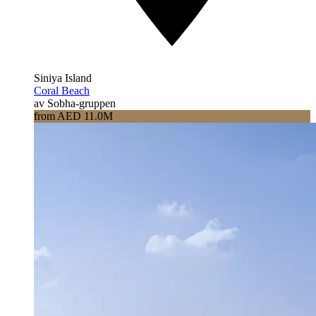
Siniya Island
Coral Beach
av Sobha-gruppen
from AED 11.0M