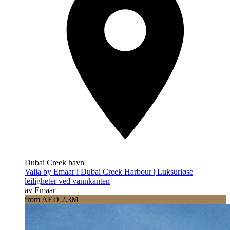
Dubai Creek havn
Valia by Emaar i Dubai Creek Harbour | Luksuriøse
leiligheter ved vannkanten
av Emaar
from AED 2.3M