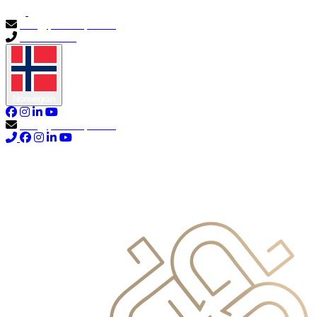
info@primocapital.ae
04 280 3528
Norwegian
info@primocapital.ae