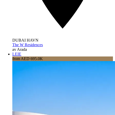
DUBAI HAVN
The W Residences
av Arada
LEIE
from AED 695.0K