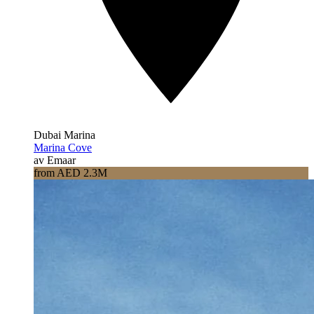
Dubai Marina
Marina Cove
av Emaar
from AED 2.3M