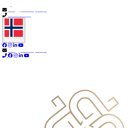
info@primocapital.ae
04 280 3528
Norwegian
info@primocapital.ae