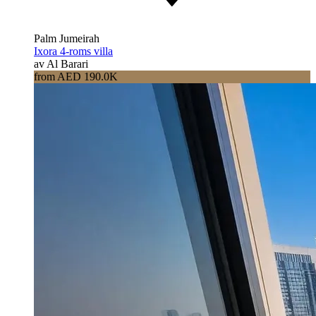
Palm Jumeirah
Ixora 4-roms villa
av Al Barari
from AED 190.0K