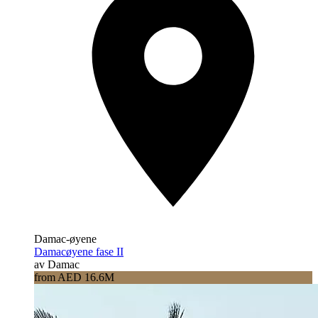
Damac-øyene
Damacøyene fase II
av Damac
from AED 16.6M