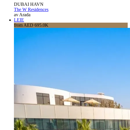
DUBAI HAVN
The W Residences
av Arada
LEIE
from AED 695.0K