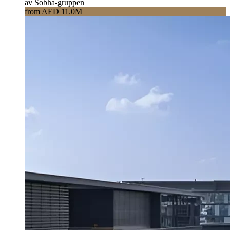
av Sobha-gruppen
from AED 11.0M