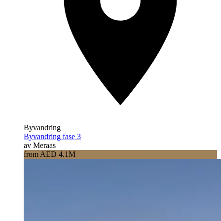
Byvandring
Byvandring fase 3
av Meraas
from AED 4.1M