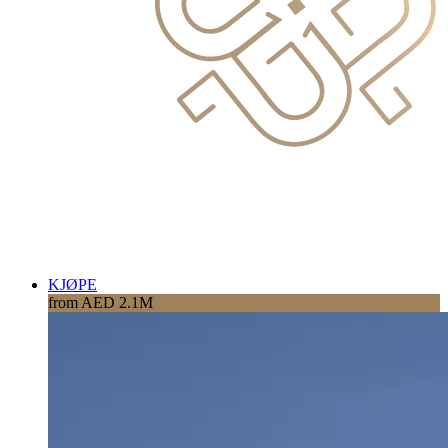
KJØPE
from AED 2.1M