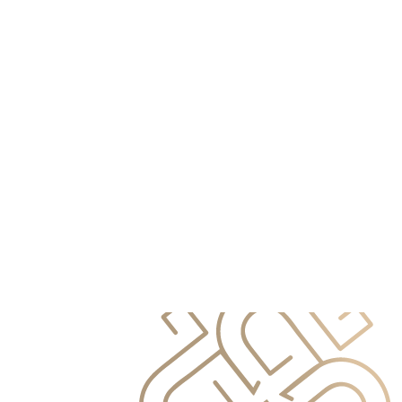
info@primocapital.ae
04 280 3528
Norwegian
info@primocapital.ae