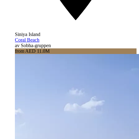
Siniya Island
Coral Beach
av Sobha-gruppen
from AED 11.0M