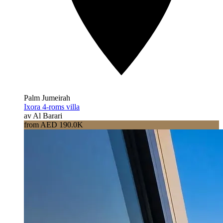
Palm Jumeirah
Ixora 4-roms villa
av Al Barari
from AED 190.0K