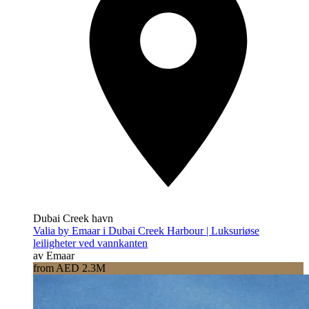
Dubai Creek havn
Valia by Emaar i Dubai Creek Harbour | Luksuriøse
leiligheter ved vannkanten
av Emaar
from AED 2.3M