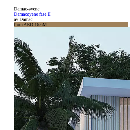
Damac-øyene
Damacøyene fase II
av Damac
from AED 16.6M