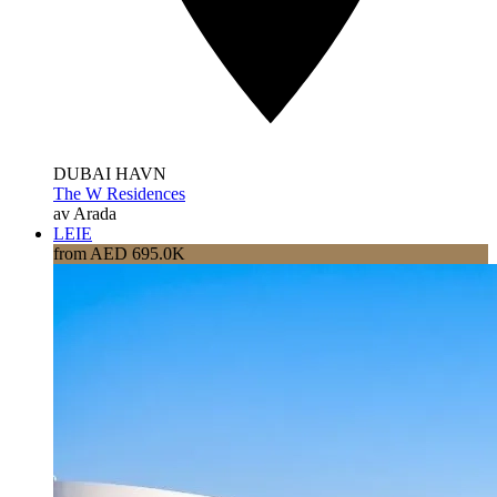
DUBAI HAVN
The W Residences
av Arada
LEIE
from AED 695.0K