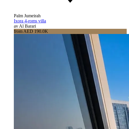
Palm Jumeirah
Ixora 4-roms villa
av Al Barari
from AED 190.0K