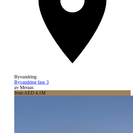
Byvandring
Byvandring fase 3
av Meraas
from AED 4.1M