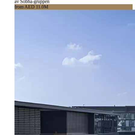
av Sobha-gruppen
from AED 11.0M