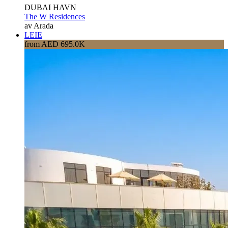
DUBAI HAVN
The W Residences
av Arada
LEIE
from AED 695.0K