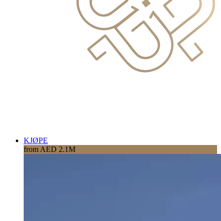
KJØPE
from AED 2.1M