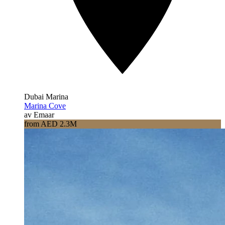
Dubai Marina
Marina Cove
av Emaar
from AED 2.3M