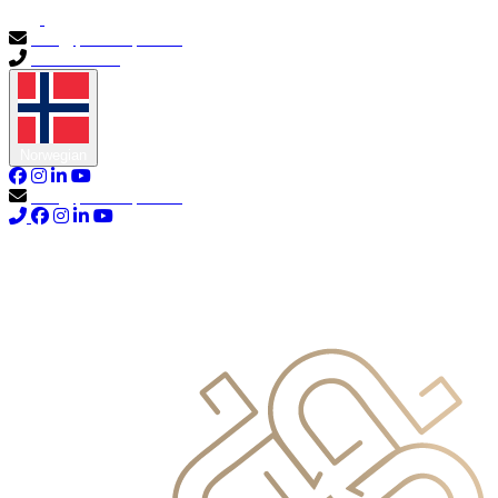
info@primocapital.ae
04 280 3528
Norwegian
info@primocapital.ae