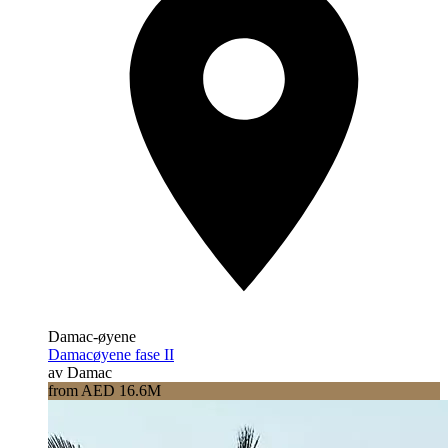
Damac-øyene
Damacøyene fase II
av Damac
from AED 16.6M