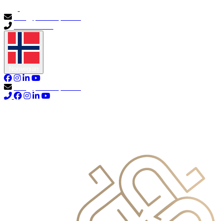
info@primocapital.ae
04 280 3528
Norwegian
info@primocapital.ae