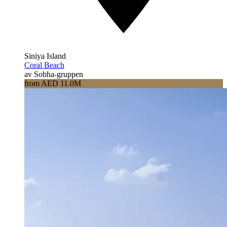
Siniya Island
Coral Beach
av Sobha-gruppen
from AED 11.0M