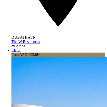
DUBAI HAVN
The W Residences
av Arada
LEIE
from AED 695.0K