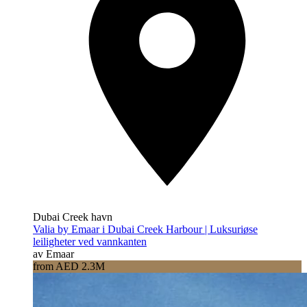
Dubai Creek havn
Valia by Emaar i Dubai Creek Harbour | Luksuriøse
leiligheter ved vannkanten
av Emaar
from AED 2.3M