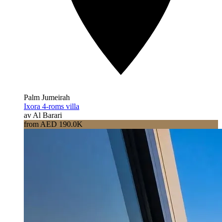
Palm Jumeirah
Ixora 4-roms villa
av Al Barari
from AED 190.0K