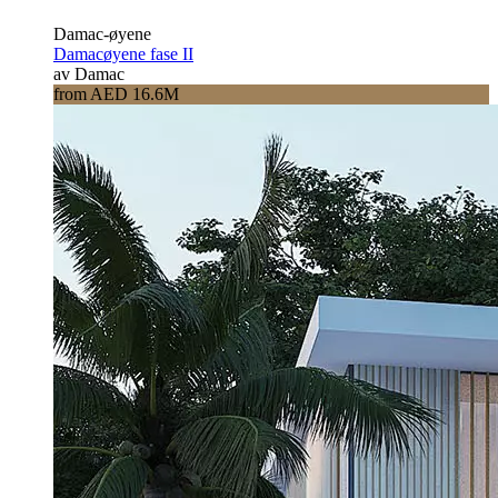
Damac-øyene
Damacøyene fase II
av Damac
from AED 16.6M