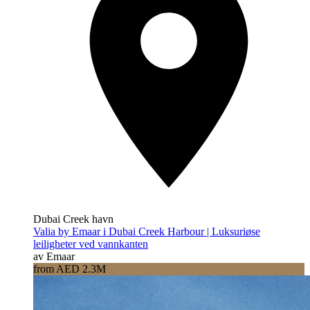
Dubai Creek havn
Valia by Emaar i Dubai Creek Harbour | Luksuriøse
leiligheter ved vannkanten
av Emaar
from AED 2.3M