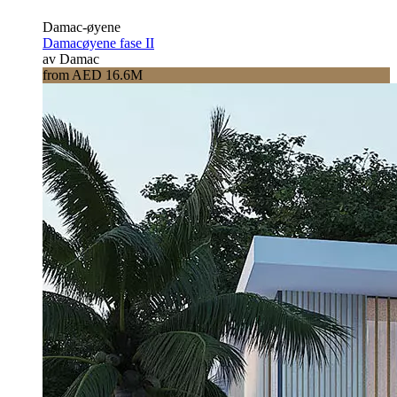
Damac-øyene
Damacøyene fase II
av Damac
from AED 16.6M