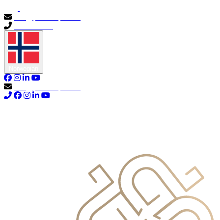
info@primocapital.ae
04 280 3528
Norwegian
info@primocapital.ae