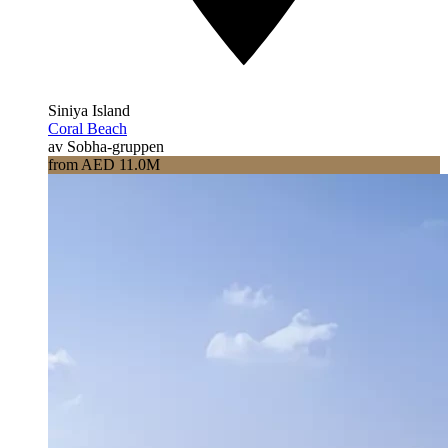
Siniya Island
Coral Beach
av Sobha-gruppen
from AED 11.0M