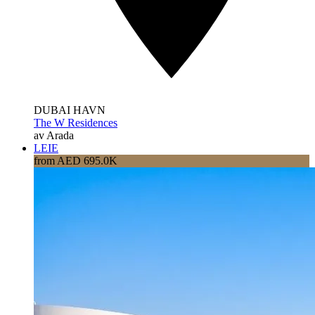
DUBAI HAVN
The W Residences
av Arada
LEIE
from AED 695.0K