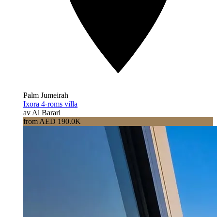
Palm Jumeirah
Ixora 4-roms villa
av Al Barari
from AED 190.0K