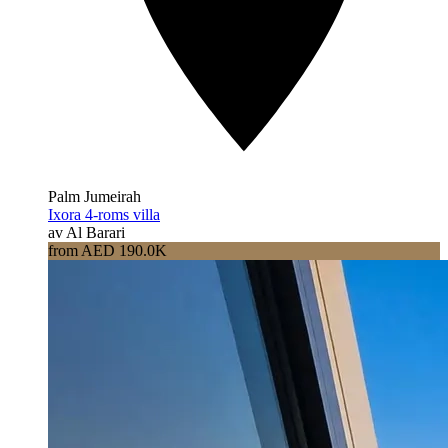
Palm Jumeirah
Ixora 4-roms villa
av Al Barari
from AED 190.0K