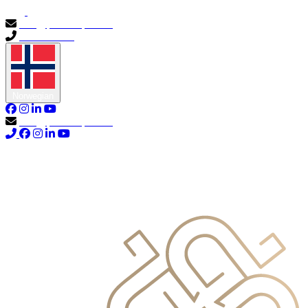
info@primocapital.ae
04 280 3528
Norwegian
info@primocapital.ae