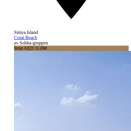
Siniya Island
Coral Beach
av Sobha-gruppen
from AED 11.0M