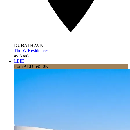
DUBAI HAVN
The W Residences
av Arada
LEIE
from AED 695.0K