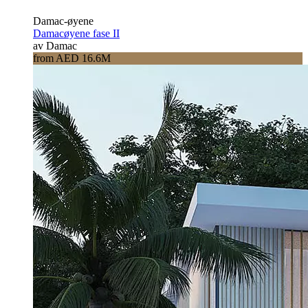
Damac-øyene
Damacøyene fase II
av Damac
from AED 16.6M