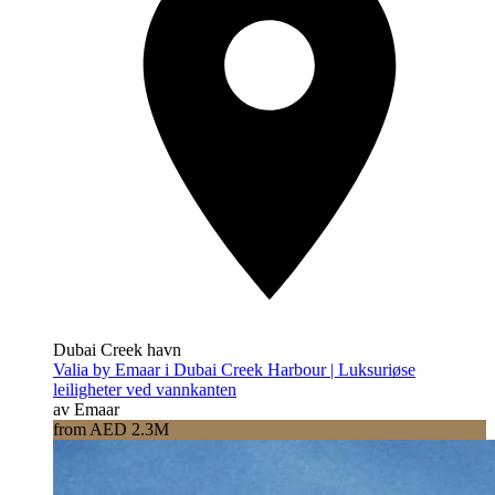
Dubai Creek havn
Valia by Emaar i Dubai Creek Harbour | Luksuriøse
leiligheter ved vannkanten
av Emaar
from AED 2.3M