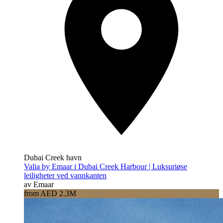
Dubai Creek havn
Valia by Emaar i Dubai Creek Harbour | Luksuriøse
leiligheter ved vannkanten
av Emaar
from AED 2.3M