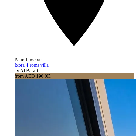
Palm Jumeirah
Ixora 4-roms villa
av Al Barari
from AED 190.0K