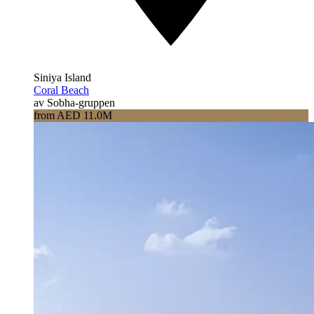
Siniya Island
Coral Beach
av Sobha-gruppen
from AED 11.0M