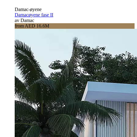
Damac-øyene
Damacøyene fase II
av Damac
from AED 16.6M