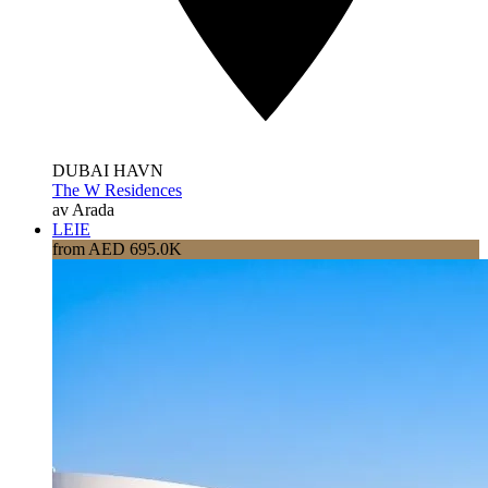
DUBAI HAVN
The W Residences
av Arada
LEIE
from AED 695.0K