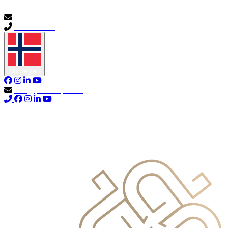
info@primocapital.ae
04 280 3528
Norwegian
info@primocapital.ae