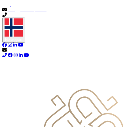
info@primocapital.ae
04 280 3528
Norwegian
info@primocapital.ae