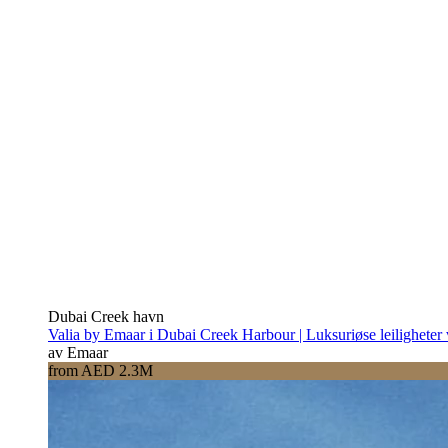
Dubai Creek havn
Valia by Emaar i Dubai Creek Harbour | Luksuriøse leiligheter
av Emaar
from AED 2.3M