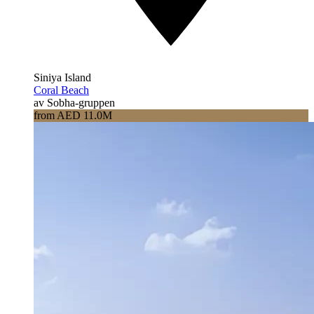
Siniya Island
Coral Beach
av Sobha-gruppen
from AED 11.0M