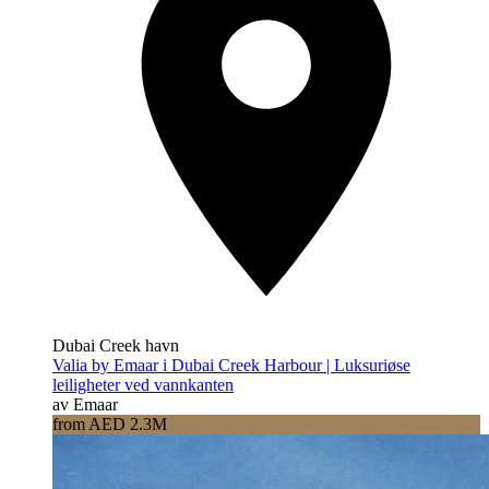
Dubai Creek havn
Valia by Emaar i Dubai Creek Harbour | Luksuriøse
leiligheter ved vannkanten
av Emaar
from AED 2.3M