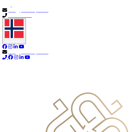
info@primocapital.ae
04 280 3528
Norwegian
info@primocapital.ae