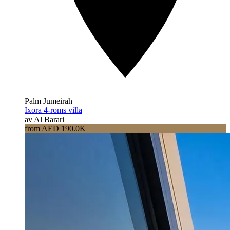
Palm Jumeirah
Ixora 4-roms villa
av Al Barari
from AED 190.0K