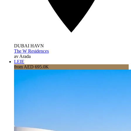
DUBAI HAVN
The W Residences
av Arada
LEIE
from AED 695.0K