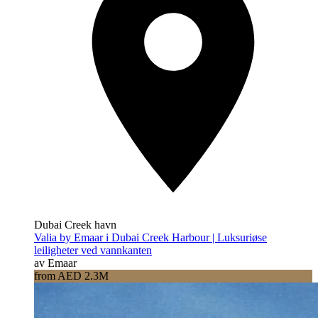
Dubai Creek havn
Valia by Emaar i Dubai Creek Harbour | Luksuriøse
leiligheter ved vannkanten
av Emaar
from AED 2.3M