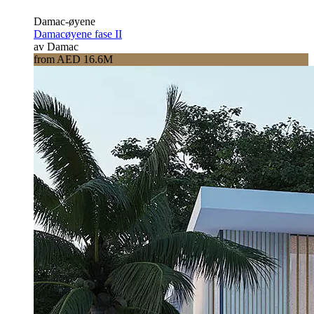
Damac-øyene
Damacøyene fase II
av Damac
from AED 16.6M