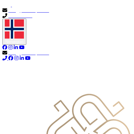
info@primocapital.ae
04 280 3528
Norwegian
info@primocapital.ae