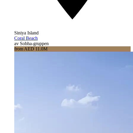
Siniya Island
Coral Beach
av Sobha-gruppen
from AED 11.0M