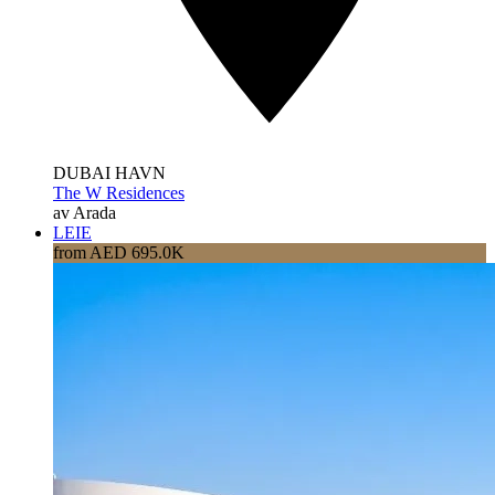
DUBAI HAVN
The W Residences
av Arada
LEIE
from AED 695.0K