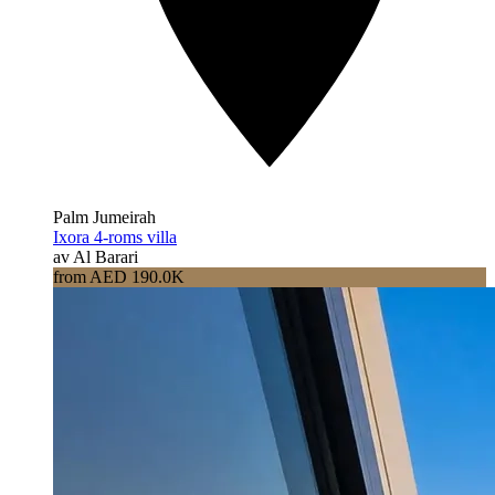
Palm Jumeirah
Ixora 4-roms villa
av Al Barari
from AED 190.0K