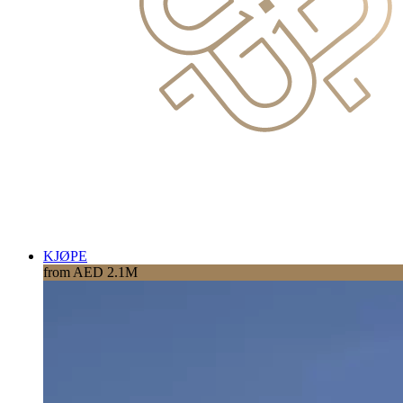
KJØPE
from AED 2.1M