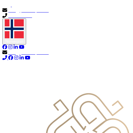
info@primocapital.ae
04 280 3528
Norwegian
info@primocapital.ae