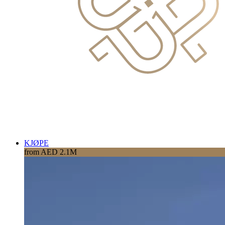
KJØPE
from AED 2.1M