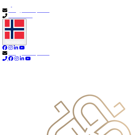
info@primocapital.ae
04 280 3528
Norwegian
info@primocapital.ae