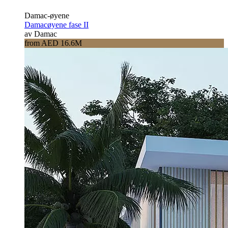
Damac-øyene
Damacøyene fase II
av Damac
from AED 16.6M