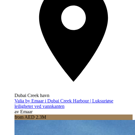
Dubai Creek havn
Valia by Emaar i Dubai Creek Harbour | Luksuriøse
leiligheter ved vannkanten
av Emaar
from AED 2.3M