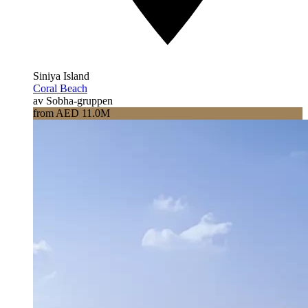
Siniya Island
Coral Beach
av Sobha-gruppen
from AED 11.0M