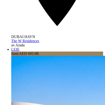
DUBAI HAVN
The W Residences
av Arada
LEIE
from AED 695.0K