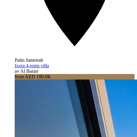
Palm Jumeirah
Ixora 4-roms villa
av Al Barari
from AED 190.0K