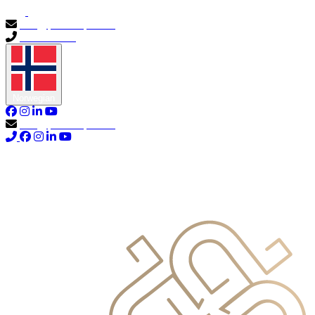
info@primocapital.ae
04 280 3528
Norwegian
info@primocapital.ae