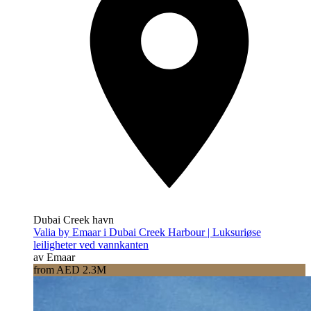
Dubai Creek havn
Valia by Emaar i Dubai Creek Harbour | Luksuriøse
leiligheter ved vannkanten
av Emaar
from AED 2.3M