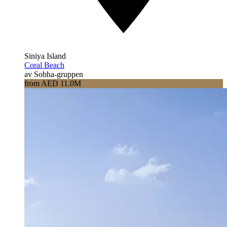
Siniya Island
Coral Beach
av Sobha-gruppen
from AED 11.0M