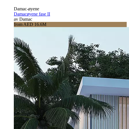
Damac-øyene
Damacøyene fase II
av Damac
from AED 16.6M