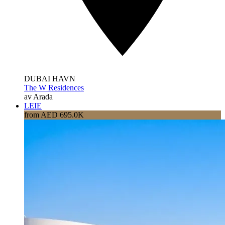
DUBAI HAVN
The W Residences
av Arada
LEIE
from AED 695.0K