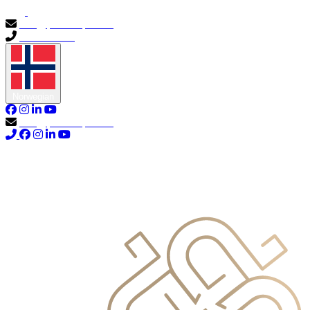
info@primocapital.ae
04 280 3528
Norwegian
info@primocapital.ae