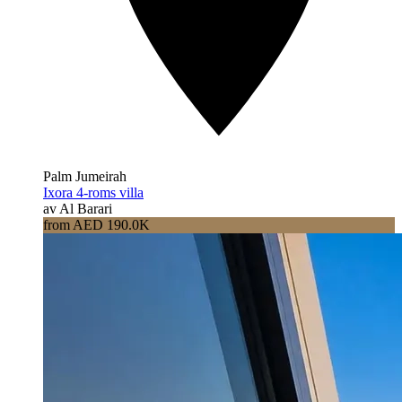
Palm Jumeirah
Ixora 4-roms villa
av Al Barari
from AED 190.0K