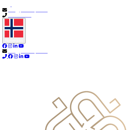
info@primocapital.ae
04 280 3528
Norwegian
info@primocapital.ae