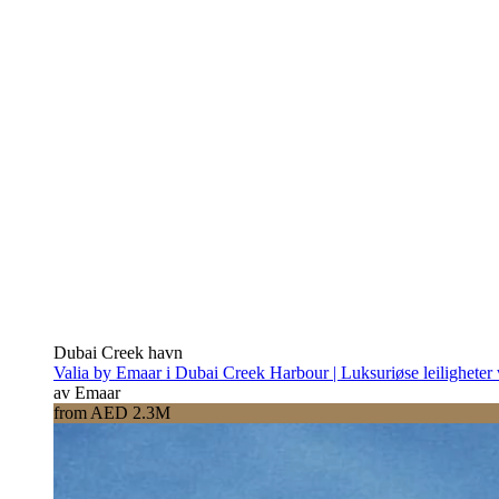
Dubai Creek havn
Valia by Emaar i Dubai Creek Harbour | Luksuriøse leiligheter
av Emaar
from AED 2.3M