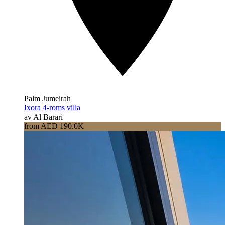
Palm Jumeirah
Ixora 4-roms villa
av Al Barari
from AED 190.0K