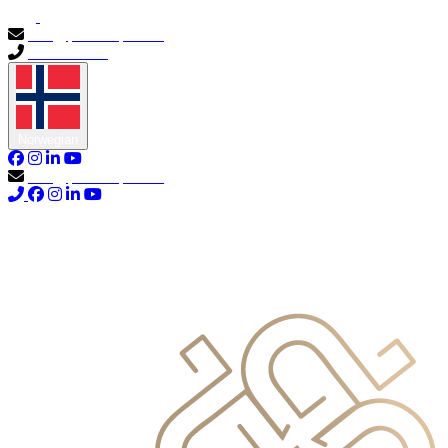
info@primocapital.ae
04 280 3528
Norwegian
info@primocapital.ae