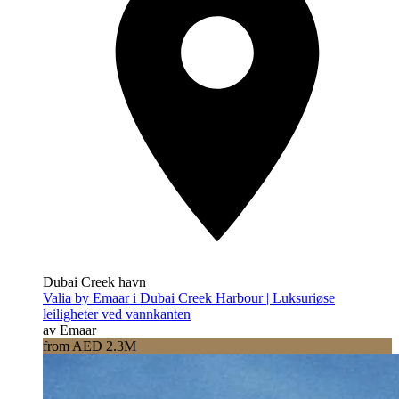
Dubai Creek havn
Valia by Emaar i Dubai Creek Harbour | Luksuriøse
leiligheter ved vannkanten
av Emaar
from AED 2.3M