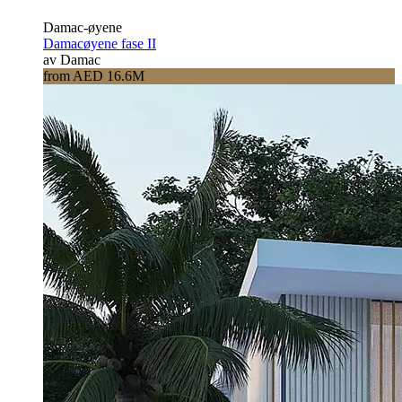
Damac-øyene
Damacøyene fase II
av Damac
from AED 16.6M