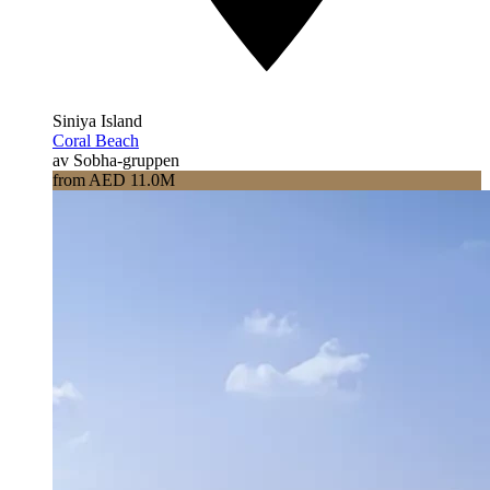
Siniya Island
Coral Beach
av Sobha-gruppen
from AED 11.0M