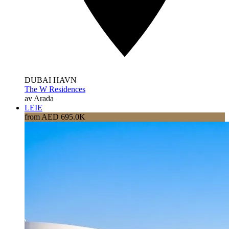
DUBAI HAVN
The W Residences
av Arada
LEIE
from AED 695.0K