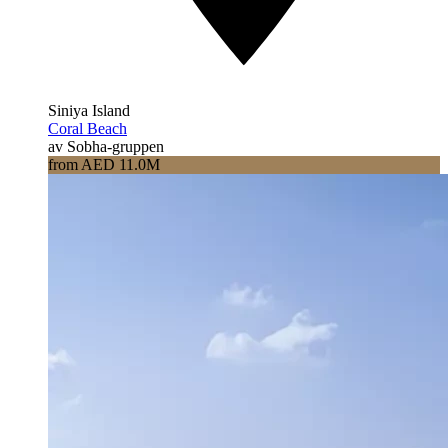
Siniya Island
Coral Beach
av Sobha-gruppen
from AED 11.0M