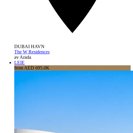
DUBAI HAVN
The W Residences
av Arada
LEIE
from AED 695.0K