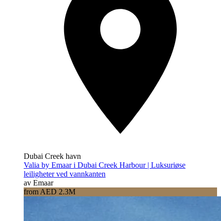
Dubai Creek havn
Valia by Emaar i Dubai Creek Harbour | Luksuriøse
leiligheter ved vannkanten
av Emaar
from AED 2.3M