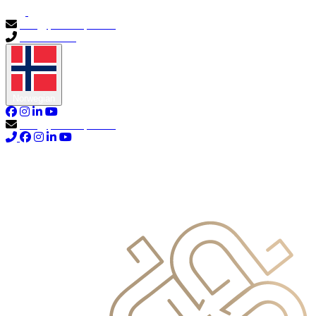
info@primocapital.ae
04 280 3528
Norwegian
info@primocapital.ae