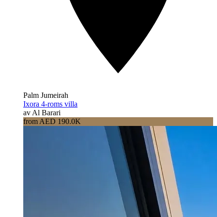
Palm Jumeirah
Ixora 4-roms villa
av Al Barari
from AED 190.0K