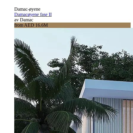
Damac-øyene
Damacøyene fase II
av Damac
from AED 16.6M