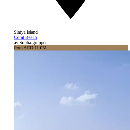
Siniya Island
Coral Beach
av Sobha-gruppen
from AED 11.0M