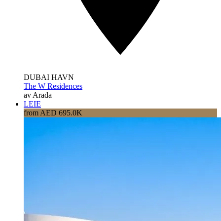
DUBAI HAVN
The W Residences
av Arada
LEIE
from AED 695.0K