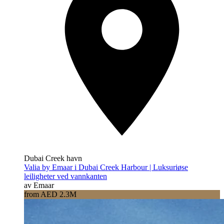
Dubai Creek havn
Valia by Emaar i Dubai Creek Harbour | Luksuriøse
leiligheter ved vannkanten
av Emaar
from AED 2.3M