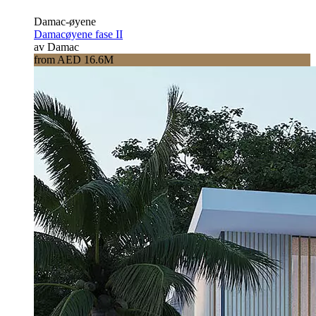
Damac-øyene
Damacøyene fase II
av Damac
from AED 16.6M