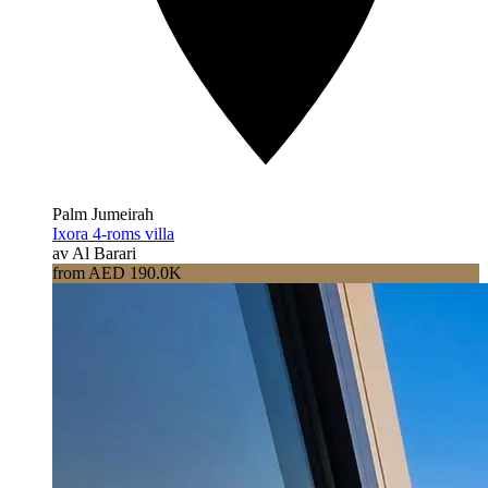
Palm Jumeirah
Ixora 4-roms villa
av Al Barari
from AED 190.0K