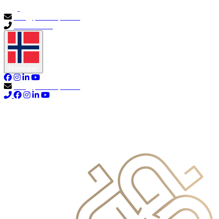
info@primocapital.ae
04 280 3528
Norwegian
info@primocapital.ae