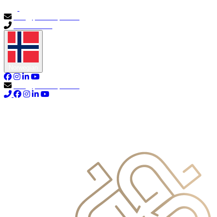
info@primocapital.ae
04 280 3528
Norwegian
info@primocapital.ae