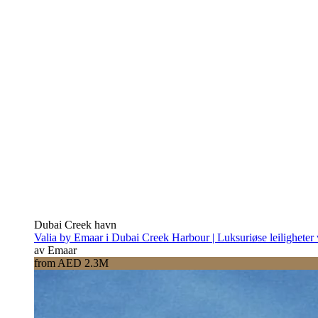
Dubai Creek havn
Valia by Emaar i Dubai Creek Harbour | Luksuriøse leiligheter
av Emaar
from AED 2.3M