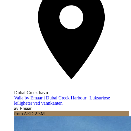
Dubai Creek havn
Valia by Emaar i Dubai Creek Harbour | Luksuriøse
leiligheter ved vannkanten
av Emaar
from AED 2.3M