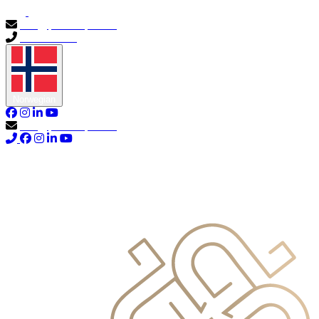
info@primocapital.ae
04 280 3528
Norwegian
info@primocapital.ae