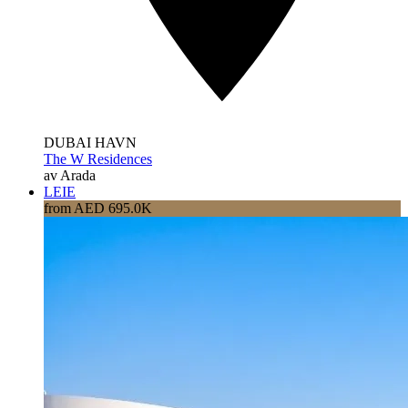
DUBAI HAVN
The W Residences
av Arada
LEIE
from AED 695.0K