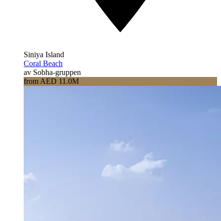
Siniya Island
Coral Beach
av Sobha-gruppen
from AED 11.0M