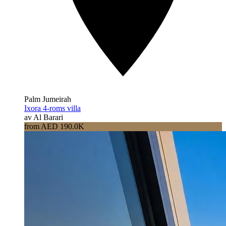
Palm Jumeirah
Ixora 4-roms villa
av Al Barari
from AED 190.0K