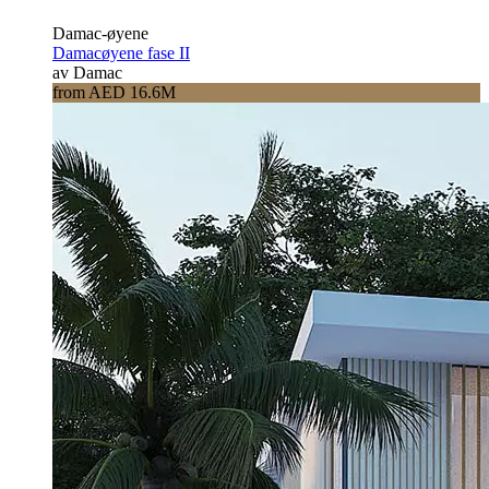
Damac-øyene
Damacøyene fase II
av Damac
from AED 16.6M