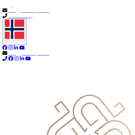
info@primocapital.ae
04 280 3528
Norwegian
info@primocapital.ae