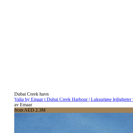
Dubai Creek havn
Valia by Emaar i Dubai Creek Harbour | Luksuriøse leiligheter
av Emaar
from AED 2.3M