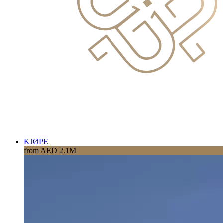
KJØPE
from AED 2.1M