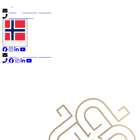
info@primocapital.ae
04 280 3528
Norwegian
info@primocapital.ae