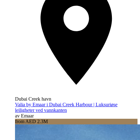
Dubai Creek havn
Valia by Emaar i Dubai Creek Harbour | Luksuriøse
leiligheter ved vannkanten
av Emaar
from AED 2.3M