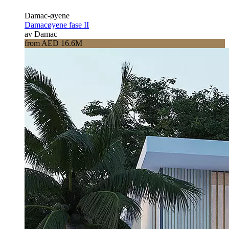
Damac-øyene
Damacøyene fase II
av Damac
from AED 16.6M