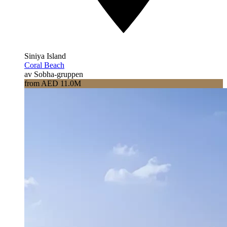
Siniya Island
Coral Beach
av Sobha-gruppen
from AED 11.0M