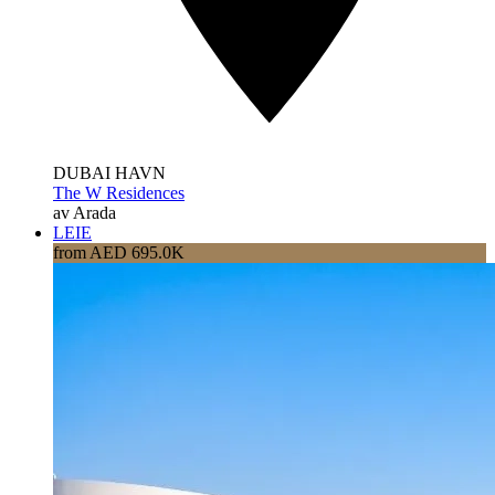
DUBAI HAVN
The W Residences
av Arada
LEIE
from AED 695.0K