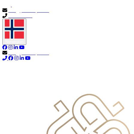
info@primocapital.ae
04 280 3528
Norwegian
info@primocapital.ae