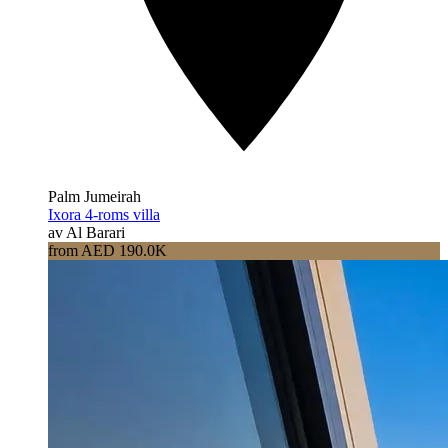
Palm Jumeirah
Ixora 4-roms villa
av Al Barari
from AED 190.0K