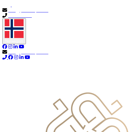
info@primocapital.ae
04 280 3528
Norwegian
info@primocapital.ae