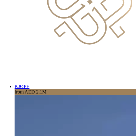
KJØPE
from AED 2.1M