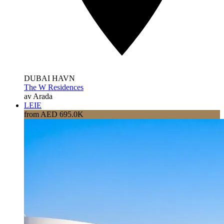
DUBAI HAVN
The W Residences
av Arada
LEIE
from AED 695.0K