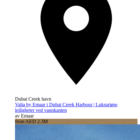
Dubai Creek havn
Valia by Emaar i Dubai Creek Harbour | Luksuriøse
leiligheter ved vannkanten
av Emaar
from AED 2.3M