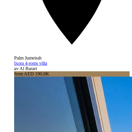
Palm Jumeirah
Ixora 4-roms villa
av Al Barari
from AED 190.0K