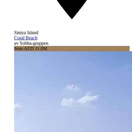
Siniya Island
Coral Beach
av Sobha-gruppen
from AED 11.0M