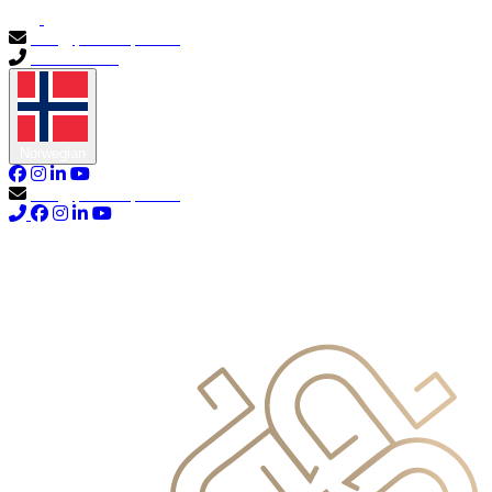
info@primocapital.ae
04 280 3528
Norwegian
info@primocapital.ae