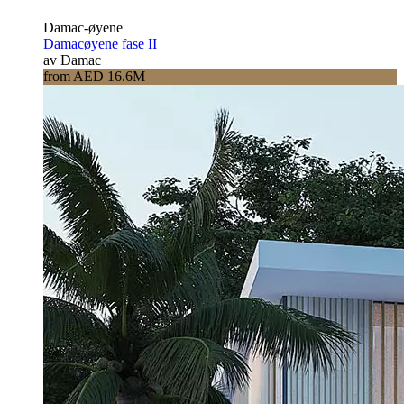
Damac-øyene
Damacøyene fase II
av Damac
from AED 16.6M