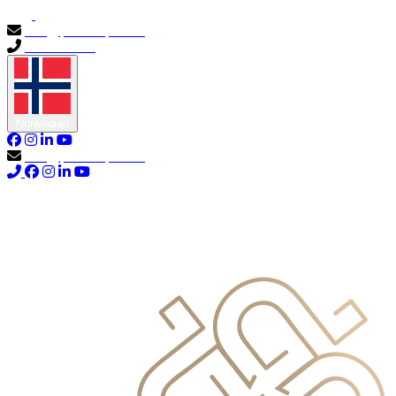
info@primocapital.ae
04 280 3528
Norwegian
info@primocapital.ae