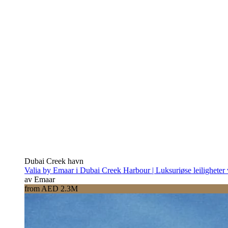
Dubai Creek havn
Valia by Emaar i Dubai Creek Harbour | Luksuriøse leiligheter
av Emaar
from AED 2.3M