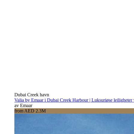
Dubai Creek havn
Valia by Emaar i Dubai Creek Harbour | Luksuriøse leiligheter
av Emaar
from AED 2.3M