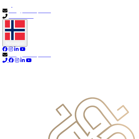
info@primocapital.ae
04 280 3528
Norwegian
info@primocapital.ae