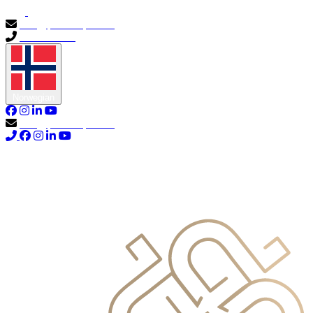
info@primocapital.ae
04 280 3528
Norwegian
info@primocapital.ae