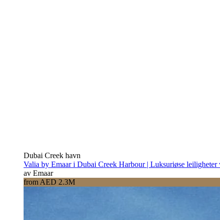
Dubai Creek havn
Valia by Emaar i Dubai Creek Harbour | Luksuriøse leiligheter
av Emaar
from AED 2.3M