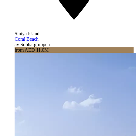
Siniya Island
Coral Beach
av Sobha-gruppen
from AED 11.0M