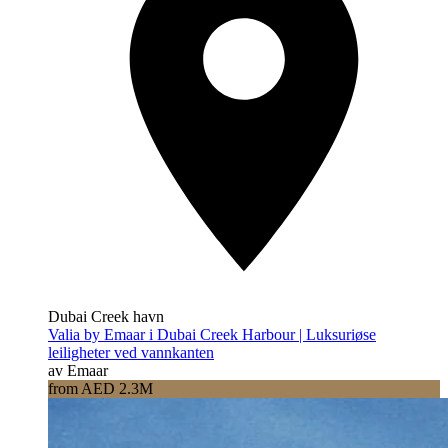
Dubai Creek havn
Valia by Emaar i Dubai Creek Harbour | Luksuriøse
leiligheter ved vannkanten
av Emaar
from AED 2.3M