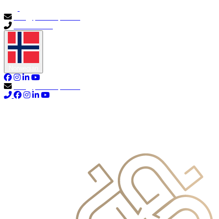
info@primocapital.ae
04 280 3528
Norwegian
info@primocapital.ae