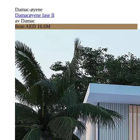
Damac-øyene
Damacøyene fase II
av Damac
from AED 16.6M