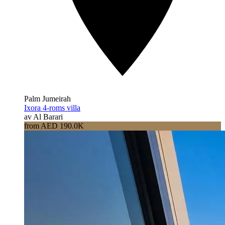
Palm Jumeirah
Ixora 4-roms villa
av Al Barari
from AED 190.0K