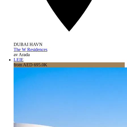
DUBAI HAVN
The W Residences
av Arada
LEIE
from AED 695.0K