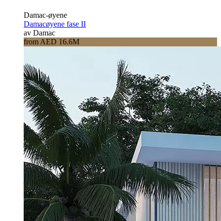
Damac-øyene
Damacøyene fase II
av Damac
from AED 16.6M