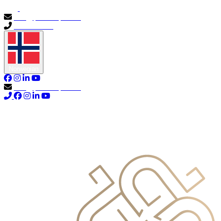
info@primocapital.ae
04 280 3528
Norwegian
info@primocapital.ae