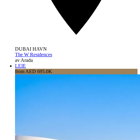
DUBAI HAVN
The W Residences
av Arada
LEIE
from AED 695.0K