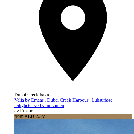
Dubai Creek havn
Valia by Emaar i Dubai Creek Harbour | Luksuriøse
leiligheter ved vannkanten
av Emaar
from AED 2.3M