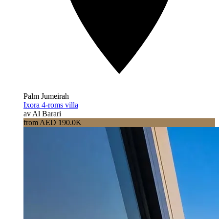
Palm Jumeirah
Ixora 4-roms villa
av Al Barari
from AED 190.0K