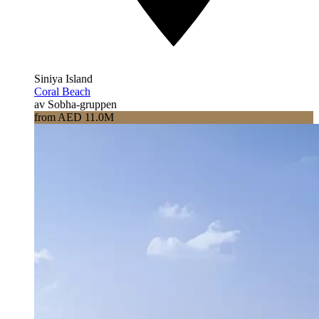
Siniya Island
Coral Beach
av Sobha-gruppen
from AED 11.0M