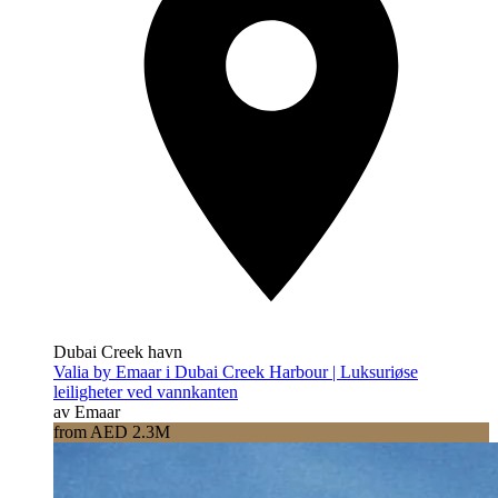
Dubai Creek havn
Valia by Emaar i Dubai Creek Harbour | Luksuriøse
leiligheter ved vannkanten
av Emaar
from AED 2.3M