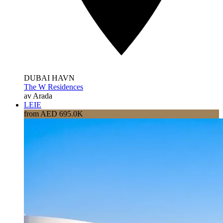
DUBAI HAVN
The W Residences
av Arada
LEIE
from AED 695.0K