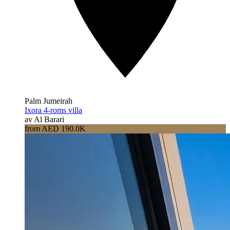
Palm Jumeirah
Ixora 4-roms villa
av Al Barari
from AED 190.0K