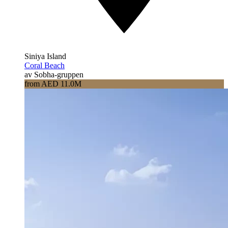
Siniya Island
Coral Beach
av Sobha-gruppen
from AED 11.0M