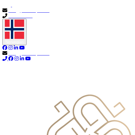
info@primocapital.ae
04 280 3528
Norwegian
info@primocapital.ae