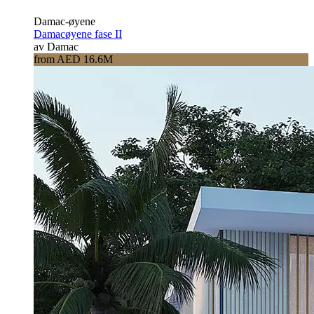
Damac-øyene
Damacøyene fase II
av Damac
from AED 16.6M