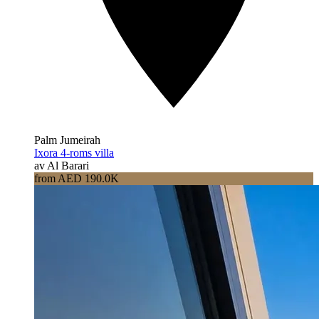
Palm Jumeirah
Ixora 4-roms villa
av Al Barari
from AED 190.0K