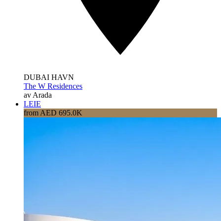
DUBAI HAVN
The W Residences
av Arada
LEIE
from AED 695.0K