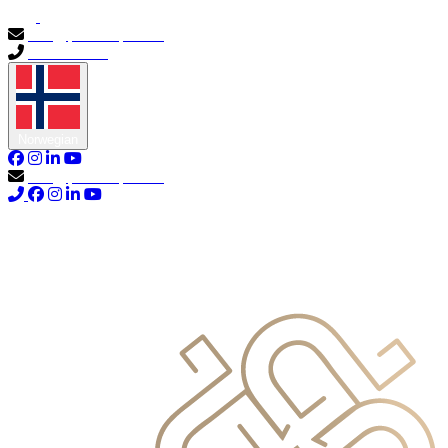
info@primocapital.ae
04 280 3528
Norwegian
info@primocapital.ae