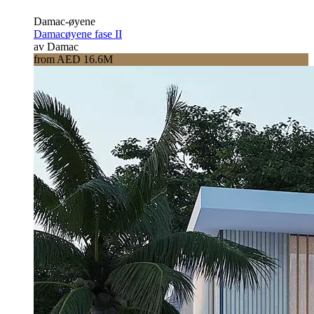
Damac-øyene
Damacøyene fase II
av Damac
from AED 16.6M