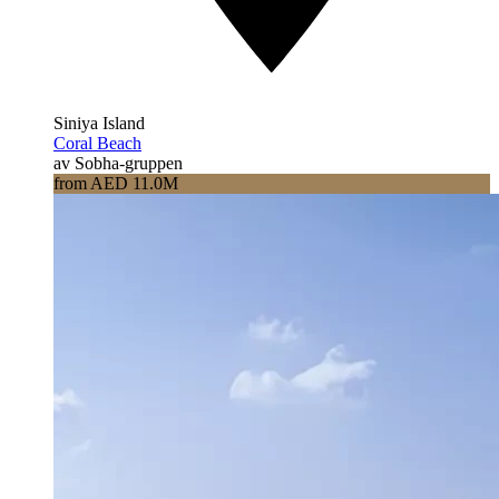
Siniya Island
Coral Beach
av Sobha-gruppen
from AED 11.0M