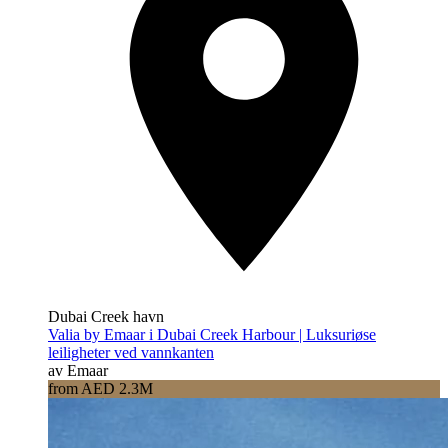
Dubai Creek havn
Valia by Emaar i Dubai Creek Harbour | Luksuriøse
leiligheter ved vannkanten
av Emaar
from AED 2.3M