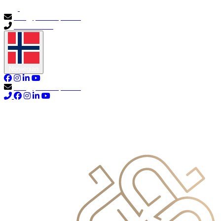
info@primocapital.ae
04 280 3528
Norwegian
info@primocapital.ae