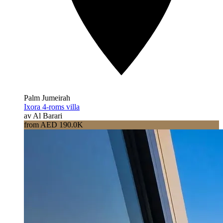
Palm Jumeirah
Ixora 4-roms villa
av Al Barari
from AED 190.0K