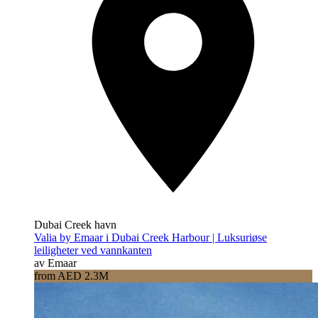
Dubai Creek havn
Valia by Emaar i Dubai Creek Harbour | Luksuriøse
leiligheter ved vannkanten
av Emaar
from AED 2.3M