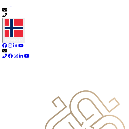
info@primocapital.ae
04 280 3528
Norwegian
info@primocapital.ae