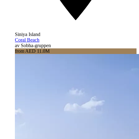
Siniya Island
Coral Beach
av Sobha-gruppen
from AED 11.0M