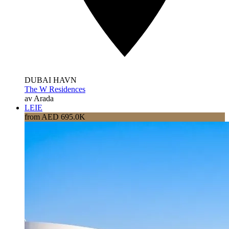
DUBAI HAVN
The W Residences
av Arada
LEIE
from AED 695.0K