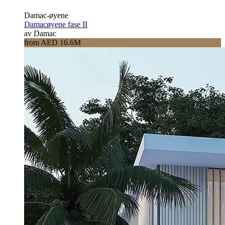
Damac-øyene
Damacøyene fase II
av Damac
from AED 16.6M