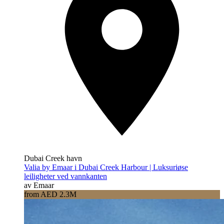
Dubai Creek havn
Valia by Emaar i Dubai Creek Harbour | Luksuriøse
leiligheter ved vannkanten
av Emaar
from AED 2.3M