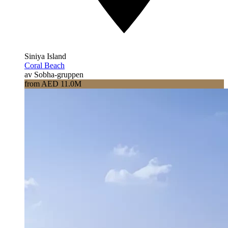
Siniya Island
Coral Beach
av Sobha-gruppen
from AED 11.0M