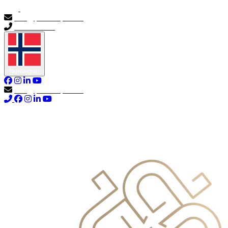
info@primocapital.ae
04 280 3528
Norwegian
info@primocapital.ae