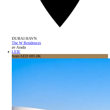
DUBAI HAVN
The W Residences
av Arada
LEIE
from AED 695.0K