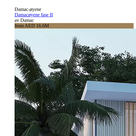
Damac-øyene
Damacøyene fase II
av Damac
from AED 16.6M