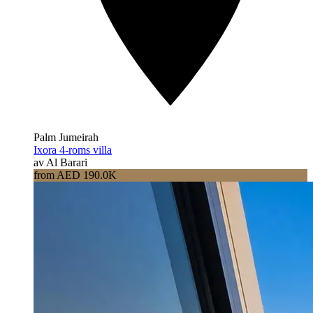
Palm Jumeirah
Ixora 4-roms villa
av Al Barari
from AED 190.0K