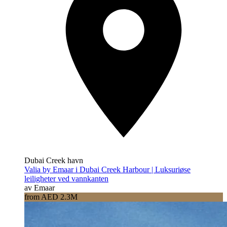
Dubai Creek havn
Valia by Emaar i Dubai Creek Harbour | Luksuriøse
leiligheter ved vannkanten
av Emaar
from AED 2.3M