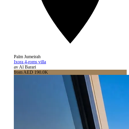
Palm Jumeirah
Ixora 4-roms villa
av Al Barari
from AED 190.0K