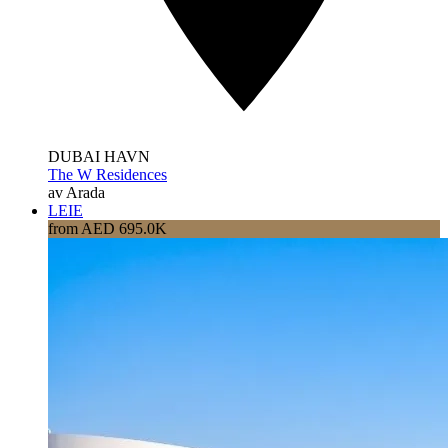
DUBAI HAVN
The W Residences
av Arada
LEIE
from AED 695.0K