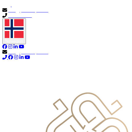
info@primocapital.ae
04 280 3528
Norwegian
info@primocapital.ae