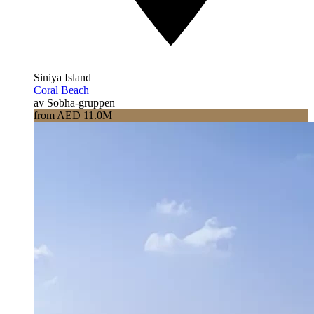
Siniya Island
Coral Beach
av Sobha-gruppen
from AED 11.0M