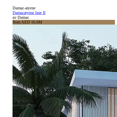
Damac-øyene
Damacøyene fase II
av Damac
from AED 16.6M