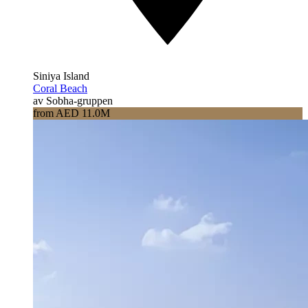
Siniya Island
Coral Beach
av Sobha-gruppen
from AED 11.0M