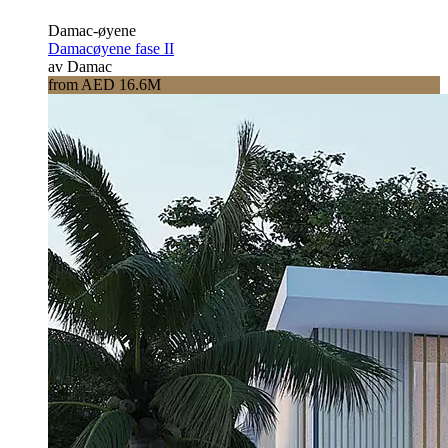
Damac-øyene
Damacøyene fase II
av Damac
from AED 16.6M