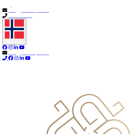
info@primocapital.ae
04 280 3528
Norwegian
info@primocapital.ae