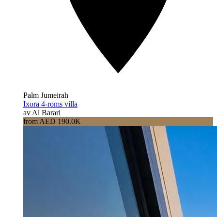
Palm Jumeirah
Ixora 4-roms villa
av Al Barari
from AED 190.0K