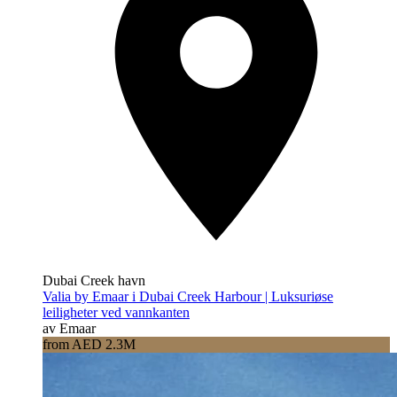
Dubai Creek havn
Valia by Emaar i Dubai Creek Harbour | Luksuriøse
leiligheter ved vannkanten
av Emaar
from AED 2.3M