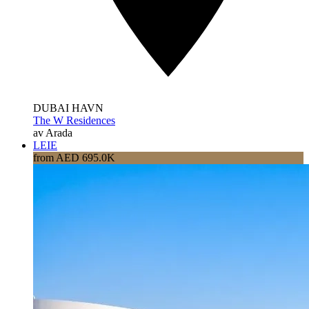
DUBAI HAVN
The W Residences
av Arada
LEIE
from AED 695.0K