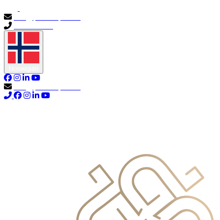
info@primocapital.ae
04 280 3528
Norwegian
info@primocapital.ae