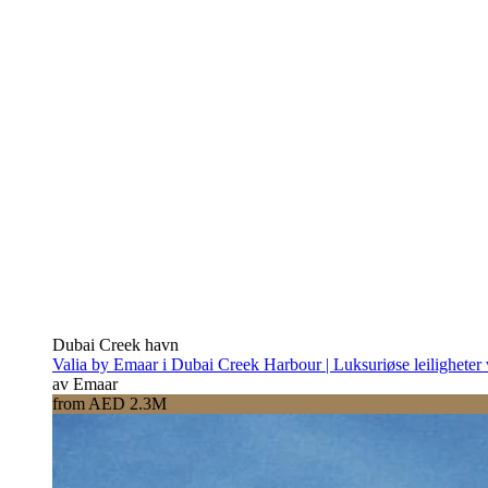
Dubai Creek havn
Valia by Emaar i Dubai Creek Harbour | Luksuriøse leiligheter
av Emaar
from AED 2.3M