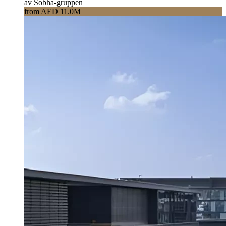
av Sobha-gruppen
from AED 11.0M