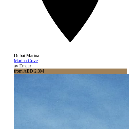
Dubai Marina
Marina Cove
av Emaar
from AED 2.3M