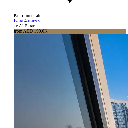
Palm Jumeirah
Ixora 4-roms villa
av Al Barari
from AED 190.0K