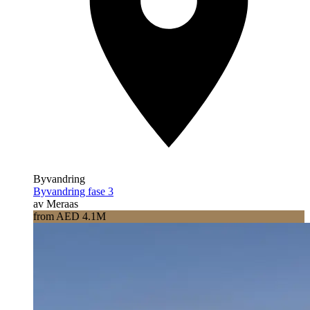
Byvandring
Byvandring fase 3
av Meraas
from AED 4.1M