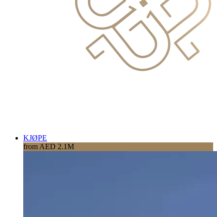
KJØPE
from AED 2.1M