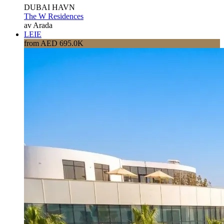
DUBAI HAVN
The W Residences
av Arada
LEIE
from AED 695.0K