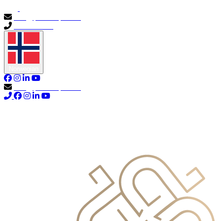
info@primocapital.ae
04 280 3528
Norwegian
info@primocapital.ae