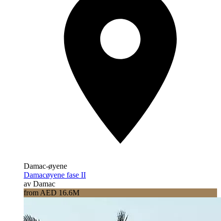
Damac-øyene
Damacøyene fase II
av Damac
from AED 16.6M