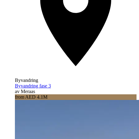
Byvandring
Byvandring fase 3
av Meraas
from AED 4.1M