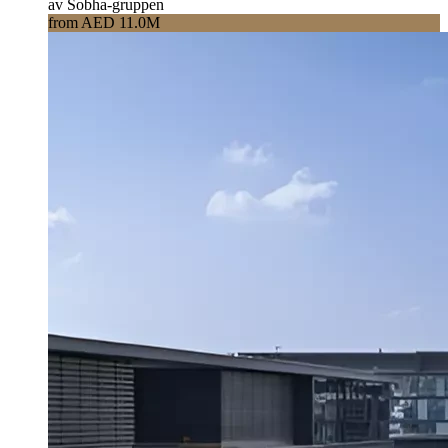
av Sobha-gruppen
from AED 11.0M