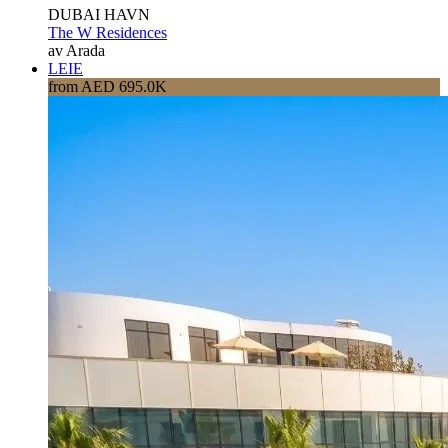
DUBAI HAVN
The W Residences
av Arada
LEIE
from AED 695.0K