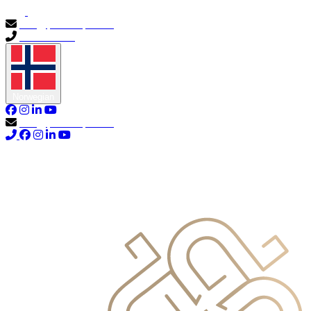
info@primocapital.ae
04 280 3528
Norwegian
info@primocapital.ae