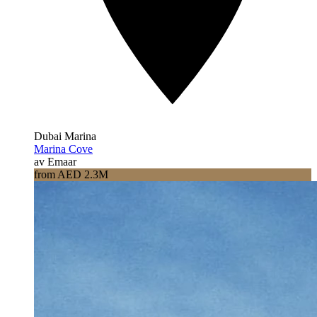
Dubai Marina
Marina Cove
av Emaar
from AED 2.3M