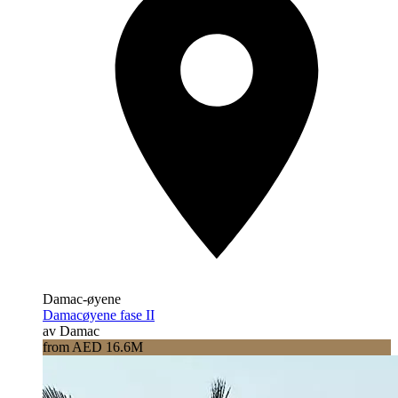
Damac-øyene
Damacøyene fase II
av Damac
from AED 16.6M