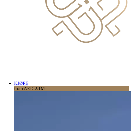
KJØPE
from AED 2.1M