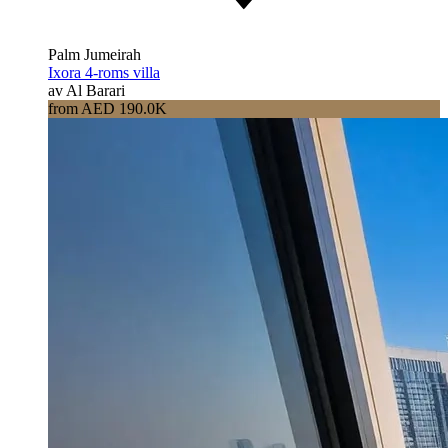
Palm Jumeirah
Ixora 4-roms villa
av Al Barari
from AED 190.0K