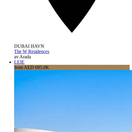
DUBAI HAVN
The W Residences
av Arada
LEIE
from AED 695.0K