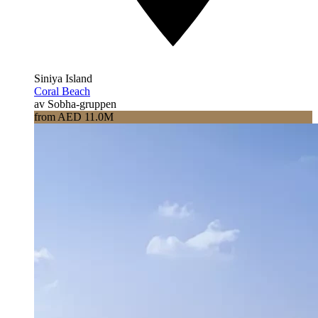
Siniya Island
Coral Beach
av Sobha-gruppen
from AED 11.0M