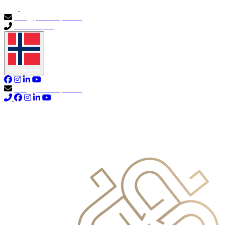
info@primocapital.ae
04 280 3528
Norwegian
info@primocapital.ae