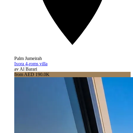
Palm Jumeirah
Ixora 4-roms villa
av Al Barari
from AED 190.0K