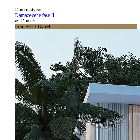
Damac-øyene
Damacøyene fase II
av Damac
from AED 16.6M