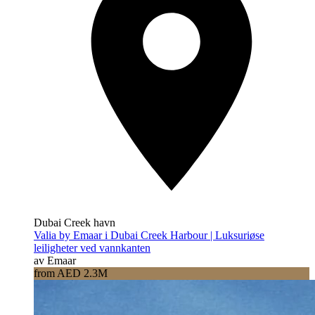
Dubai Creek havn
Valia by Emaar i Dubai Creek Harbour | Luksuriøse
leiligheter ved vannkanten
av Emaar
from AED 2.3M