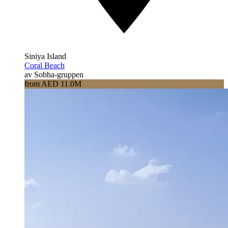
Siniya Island
Coral Beach
av Sobha-gruppen
from AED 11.0M