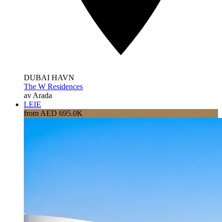
DUBAI HAVN
The W Residences
av Arada
LEIE
from AED 695.0K