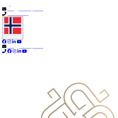
info@primocapital.ae
04 280 3528
Norwegian
info@primocapital.ae