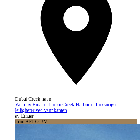
Dubai Creek havn
Valia by Emaar i Dubai Creek Harbour | Luksuriøse
leiligheter ved vannkanten
av Emaar
from AED 2.3M