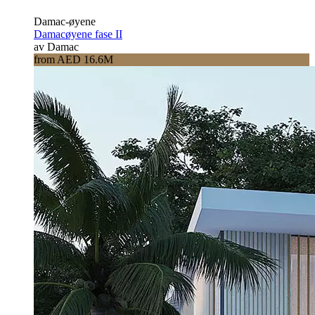
Damac-øyene
Damacøyene fase II
av Damac
from AED 16.6M