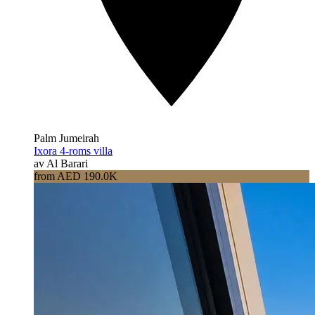
Palm Jumeirah
Ixora 4-roms villa
av Al Barari
from AED 190.0K