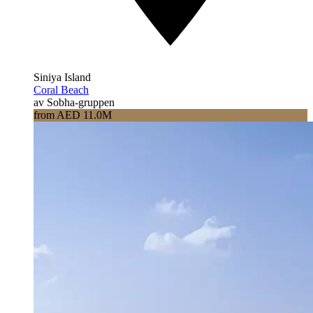
Siniya Island
Coral Beach
av Sobha-gruppen
from AED 11.0M