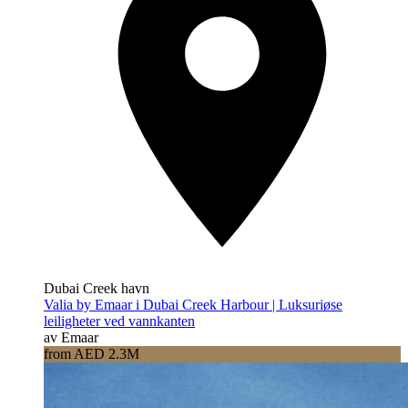
Dubai Creek havn
Valia by Emaar i Dubai Creek Harbour | Luksuriøse
leiligheter ved vannkanten
av Emaar
from AED 2.3M