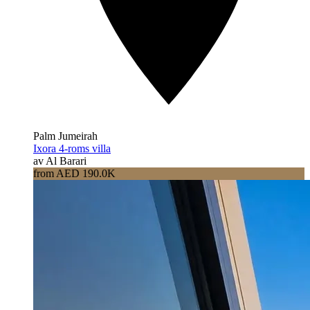
Palm Jumeirah
Ixora 4-roms villa
av Al Barari
from AED 190.0K