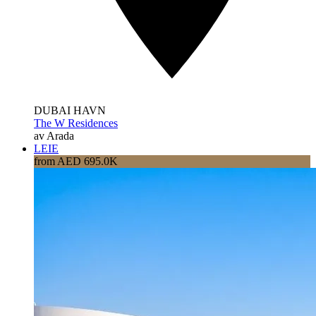
DUBAI HAVN
The W Residences
av Arada
LEIE
from AED 695.0K