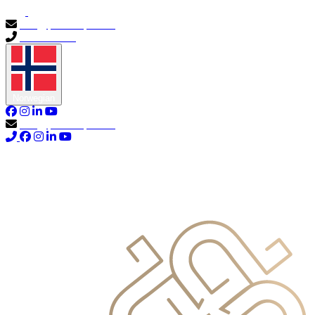
info@primocapital.ae
04 280 3528
Norwegian
info@primocapital.ae