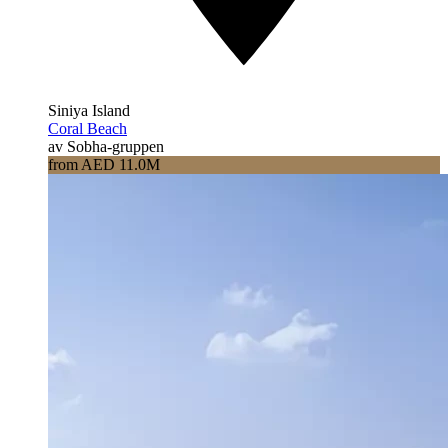
Siniya Island
Coral Beach
av Sobha-gruppen
from AED 11.0M