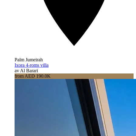
Palm Jumeirah
Ixora 4-roms villa
av Al Barari
from AED 190.0K