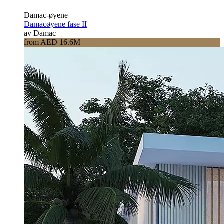
Damac-øyene
Damacøyene fase II
av Damac
from AED 16.6M