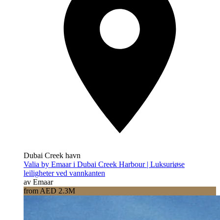
Dubai Creek havn
Valia by Emaar i Dubai Creek Harbour | Luksuriøse
leiligheter ved vannkanten
av Emaar
from AED 2.3M