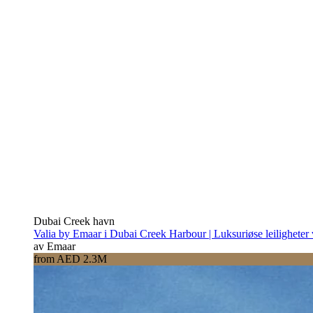
Dubai Creek havn
Valia by Emaar i Dubai Creek Harbour | Luksuriøse leiligheter
av Emaar
from AED 2.3M