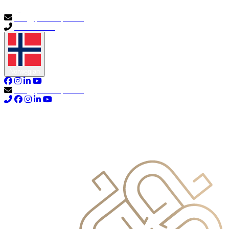
info@primocapital.ae
04 280 3528
Norwegian
info@primocapital.ae