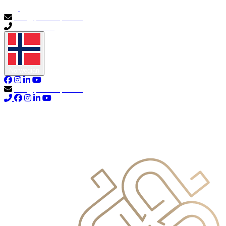
info@primocapital.ae
04 280 3528
Norwegian
info@primocapital.ae