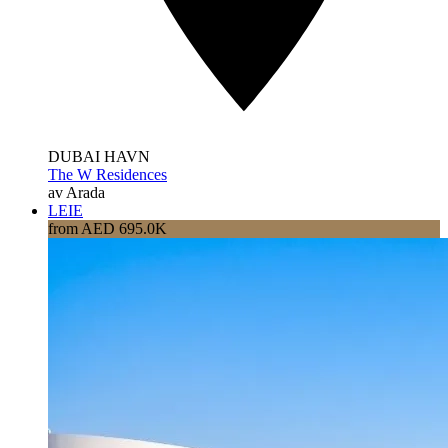
DUBAI HAVN
The W Residences
av Arada
LEIE
from AED 695.0K