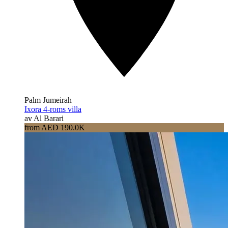
Palm Jumeirah
Ixora 4-roms villa
av Al Barari
from AED 190.0K