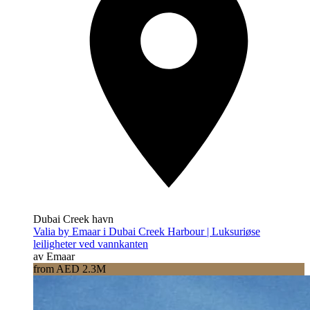
Dubai Creek havn
Valia by Emaar i Dubai Creek Harbour | Luksuriøse
leiligheter ved vannkanten
av Emaar
from AED 2.3M