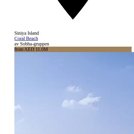
Siniya Island
Coral Beach
av Sobha-gruppen
from AED 11.0M