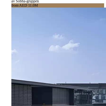
av Sobha-gruppen
from AED 11.0M