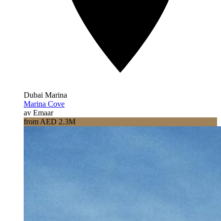
Dubai Marina
Marina Cove
av Emaar
from AED 2.3M