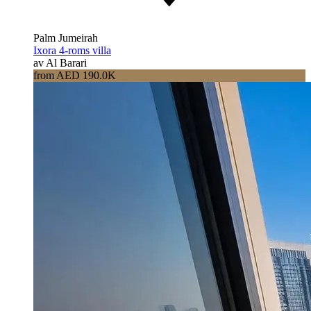
Palm Jumeirah
Ixora 4-roms villa
av Al Barari
from AED 190.0K