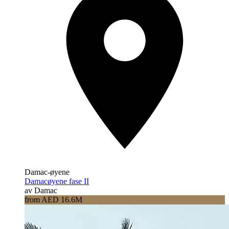
Damac-øyene
Damacøyene fase II
av Damac
from AED 16.6M