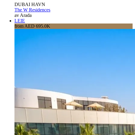
DUBAI HAVN
The W Residences
av Arada
LEIE
from AED 695.0K