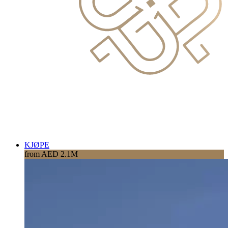
KJØPE
from AED 2.1M