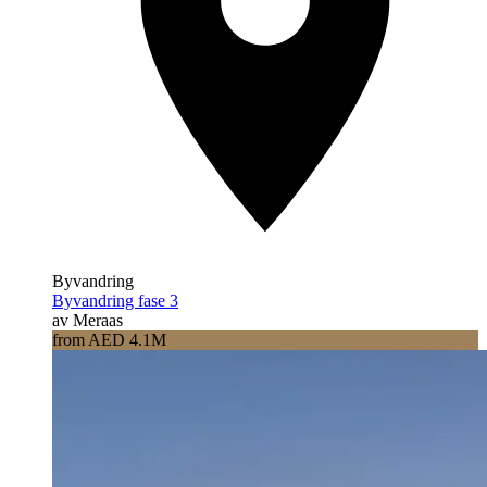
Byvandring
Byvandring fase 3
av Meraas
from AED 4.1M