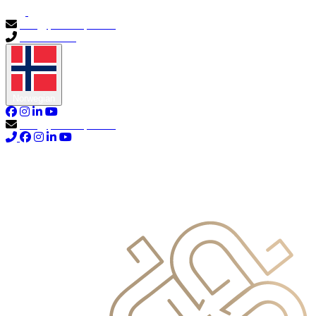
info@primocapital.ae
04 280 3528
Norwegian
info@primocapital.ae