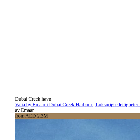
Dubai Creek havn
Valia by Emaar i Dubai Creek Harbour | Luksuriøse leiligheter
av Emaar
from AED 2.3M