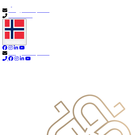
info@primocapital.ae
04 280 3528
Norwegian
info@primocapital.ae