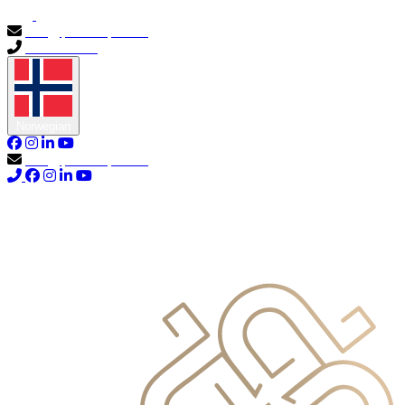
info@primocapital.ae
04 280 3528
Norwegian
info@primocapital.ae