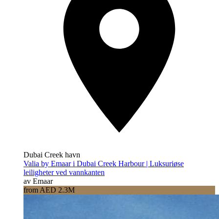
Dubai Creek havn
Valia by Emaar i Dubai Creek Harbour | Luksuriøse
leiligheter ved vannkanten
av Emaar
from AED 2.3M