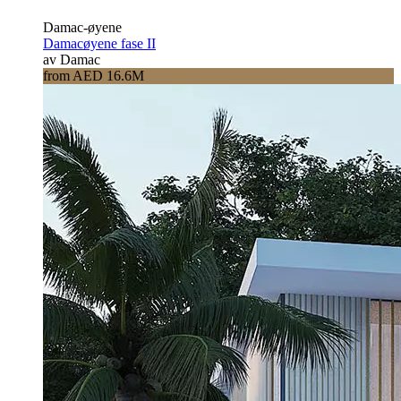
Damac-øyene
Damacøyene fase II
av Damac
from AED 16.6M