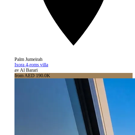
Palm Jumeirah
Ixora 4-roms villa
av Al Barari
from AED 190.0K