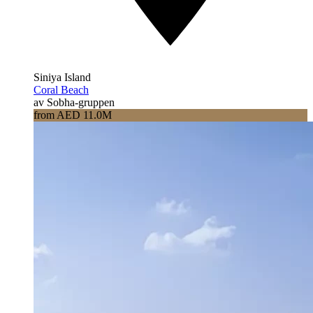
Siniya Island
Coral Beach
av Sobha-gruppen
from AED 11.0M