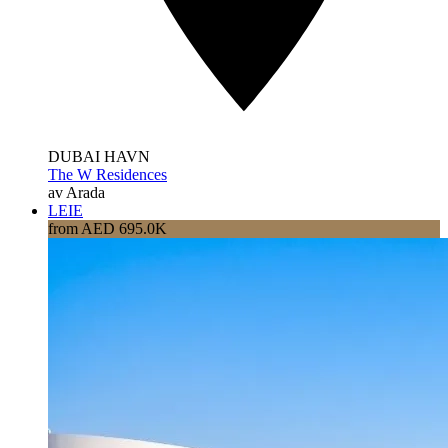
DUBAI HAVN
The W Residences
av Arada
LEIE
from AED 695.0K